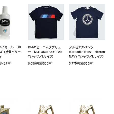
 ザイモール HD
BMW ビーエムダブリュ
メルセデスベンツ
ズ（塗装クリー
ー MOTORSPORT FAN
Mercedes Benz Herren
z
Tシャツ／Lサイズ
NAVY Tシャツ／Lサイズ
(税417円)
6,050円(税550円)
5,775円(税525円)