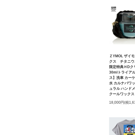
ＺYMOL ザイ
クス チタニウ
限定特典ＨDク
30mlトライア
ス】洗車 カーケ
水 カルナバワッ
ュラル ハンドメ
クールワックス
18,000円(税1,6