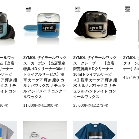
モールワッ
ZYMOL ザイモールワック
ZYMOL ザイモールワック
ZYMOL
ム【当店
ス カーボン 【当店限定
ス グレーザー 【当店
クリーン
リーナー
特典ＨDクリーナー30ml
限定特典ＨDクリーナー
ナー）8o
ルサービ
トライアルサービス】洗
30mlトライアルサービ
4,584円
ア 輝き 撥
車 カーケア 輝き 撥水 カ
ス】洗車 カーケア 輝き 撥
クス ナチ
ルナバワックス ナチュラ
水 カルナバワックス ナチ
イド コン
ル ハンドメイド コンクー
ュラル ハンドメイド コン
ルワックス
クールワックス
36円)
11,000円(税1,000円)
25,000円(税2,273円)