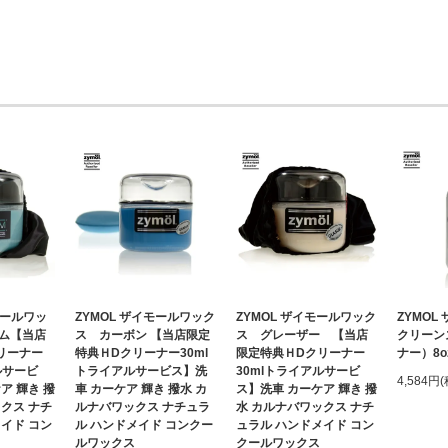
モールワッ
ZYMOL ザイモールワック
ZYMOL ザイモールワック
ZYMOL
ム【当店
ス カーボン 【当店限定
ス グレーザー 【当店
クリーン
リーナー
特典ＨDクリーナー30ml
限定特典ＨDクリーナー
ナー）8o
ルサービ
トライアルサービス】洗
30mlトライアルサービ
4,584円
ア 輝き 撥
車 カーケア 輝き 撥水 カ
ス】洗車 カーケア 輝き 撥
クス ナチ
ルナバワックス ナチュラ
水 カルナバワックス ナチ
イド コン
ル ハンドメイド コンクー
ュラル ハンドメイド コン
ルワックス
クールワックス