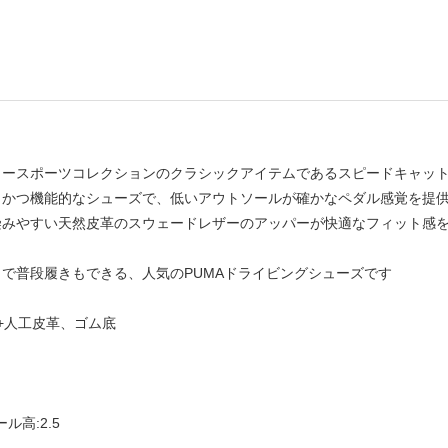
ースポーツコレクションのクラシックアイテムであるスピードキャットと
ュかつ機能的なシューズで、低いアウトソールが確かなペダル感覚を提
染みやすい天然皮革のスウェードレザーのアッパーが快適なフィット感
で普段履きもできる、人気のPUMAドライビングシューズです
革+人工皮革、ゴム底
ール高:2.5