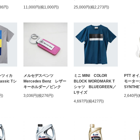
36円)
11,000円(税1,000円)
25,000円(税2,273円)
フンツィカ
メルセデスベンツ
ミニ MINI COLOR
PTT オイ
assic Tシ
Mercedes Benz レザー
BLOCK WORDMARK T
モーターオ
キーホルダー／ピンク
シャツ BLUEGREEN／
SYNTHET
Lサイズ
円)
3,036円(税276円)
2,640円
4,697円(税427円)