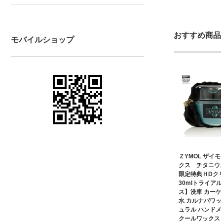
おすすめ商品
モバイルショップ
ＺYMOL ザイ
クス チタニウ
限定特典ＨDク
30mlトライア
ス】洗車 カーケ
水 カルナバワッ
ュラル ハンドメ
クールワックス